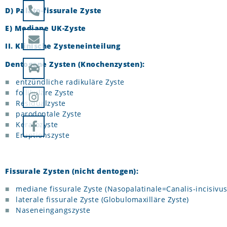
D) Palato-fissurale Zyste
E) Mediane UK-Zyste
II. Klinische Zysteneinteilung
Dentogene Zysten (Knochenzysten):
entzündliche radikuläre Zyste
follikuläre Zyste
Residualzyste
parodontale Zyste
Keratozyste
Eruptionszyste
Fissurale Zysten (nicht dentogen):
mediane fissurale Zyste (Nasopalatinale=Canalis-incisivus
laterale fissurale Zyste (Globulomaxilläre Zyste)
Naseneingangszyste