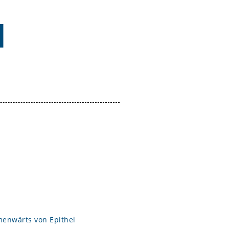
N
menwärts von Epithel