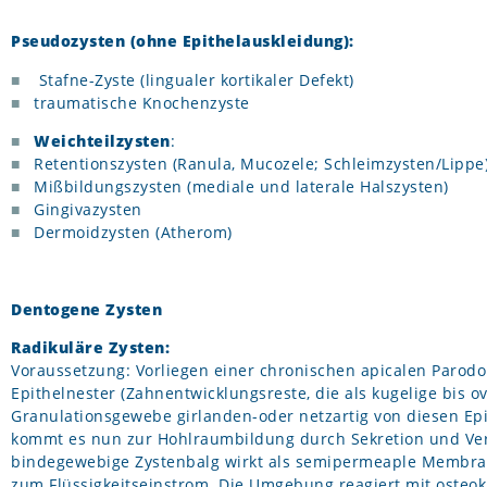
Pseudozysten (ohne Epithelauskleidung):
Stafne-Zyste (lingualer kortikaler Defekt)
traumatische Knochenzyste
Weichteilzysten
:
Retentionszysten (Ranula, Mucozele; Schleimzysten/Lippe
Mißbildungszysten (mediale und laterale Halszysten)
Gingivazysten
Dermoidzysten (Atherom)
Dentogene Zysten
Radikuläre Zysten:
Voraussetzung: Vorliegen einer chronischen apicalen Parodon
Epithelnester (Zahnentwicklungsreste, die als kugelige bis o
Granulationsgewebe girlanden-oder netzartig von diesen Ep
kommt es nun zur Hohlraumbildung durch Sekretion und Verf
bindegewebige Zystenbalg wirkt als semipermeaple Membra
zum Flüssigkeitseinstrom. Die Umgebung reagiert mit osteok