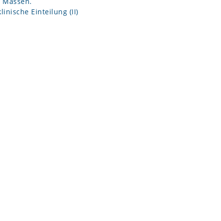
e Massen.
linische Einteilung (II)