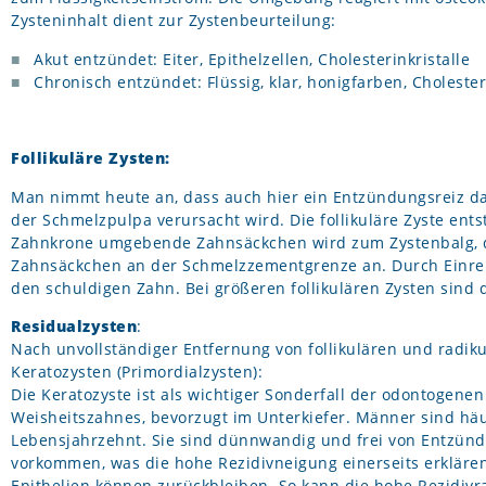
Zysteninhalt dient zur Zystenbeurteilung:
Akut entzündet: Eiter, Epithelzellen, Cholesterinkristalle
Chronisch entzündet: Flüssig, klar, honigfarben, Cholesteri
Follikuläre Zysten:
Man nimmt heute an, dass auch hier ein Entzündungsreiz da
der Schmelzpulpa verursacht wird. Die follikuläre Zyste en
Zahnkrone umgebende Zahnsäckchen wird zum Zystenbalg, da
Zahnsäckchen an der Schmelzzementgrenze an. Durch Einreiße
den schuldigen Zahn. Bei größeren follikulären Zysten sind 
Residualzysten
:
Nach unvollständiger Entfernung von follikulären und radik
Keratozysten (Primordialzysten):
Die Keratozyste ist als wichtiger Sonderfall der odontogen
Weisheitszahnes, bevorzugt im Unterkiefer. Männer sind häuf
Lebensjahrzehnt. Sie sind dünnwandig und frei von Entzündun
vorkommen, was die hohe Rezidivneigung einerseits erklären 
Epithelien können zurückbleiben. So kann die hohe Rezidiv