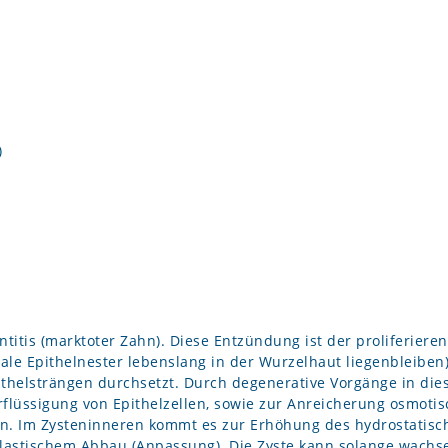
)
titis (marktoter Zahn). Diese Entzündung ist der proliferiere
vale Epithelnester lebenslang in der Wurzelhaut liegenbleiben
ithelsträngen durchsetzt. Durch degenerative Vorgänge in di
lüssigung von Epithelzellen, sowie zur Anreicherung osmotis
n. Im Zysteninneren kommt es zur Erhöhung des hydrostatis
lastischem Abbau (Anpassung). Die Zyste kann solange wachsen