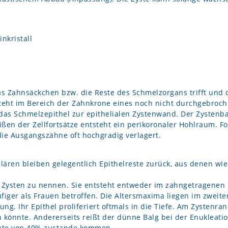
nkristall
s Zahnsäckchen bzw. die Reste des Schmelzorgans trifft und
tsteht im Bereich der Zahnkrone eines noch nicht durchgebroc
s Schmelzepithel zur epithelialen Zystenwand. Der Zystenb
n der Zellfortsätze entsteht ein perikoronaler Hohlraum. Fol
die Ausgangszähne oft hochgradig verlagert.
ulären bleiben gelegentlich Epithelreste zurück, aus denen 
en Zysten zu nennen. Sie entsteht entweder im zahngetragenen 
iger als Frauen betroffen. Die Altersmaxima liegen im zweiten
g. Ihr Epithel proliferiert oftmals in die Tiefe. Am Zystenr
könnte. Andererseits reißt der dünne Balg bei der Enukleation
rate von 40% zustande kommen.