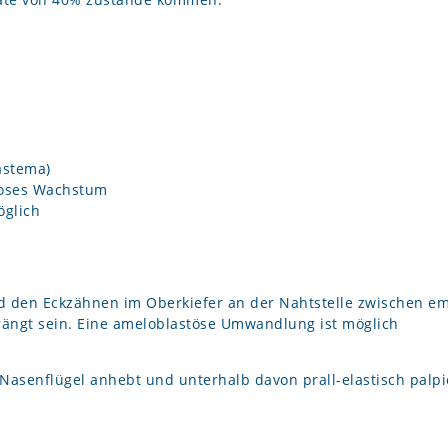
a
astema)
loses Wachstum
 möglich
d den Eckzähnen im Oberkiefer an der Nahtstelle zwischen em
erdrängt sein. Eine ameloblastöse Umwandlung ist möglich
 Nasenflügel anhebt und unterhalb davon prall-elastisch palpie