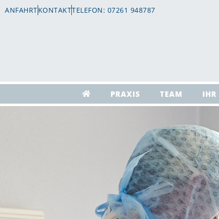
ANFAHRT
KONTAKT
TELEFON: 07261 948787
PRAXIS
TEAM
IHR