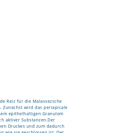
nde Reiz für die Malassezsche
). Zunächst wird das periapicale
esem epithelhaltigen Granulom
ch aktiver Substanzen.Der
chen Druckes und zum dadurch
 wie sie geschlossen ist. Der