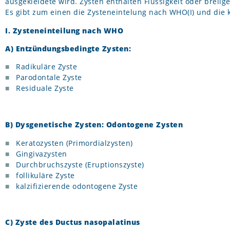
ausgekleidete wird. Zysten enthalten Flüssigkeit oder breiig
Es gibt zum einen die Zysteneintelung nach WHO(I) und die k
I. Zysteneinteilung nach WHO
A) Entzündungsbedingte Zysten:
Radikuläre Zyste
Parodontale Zyste
Residuale Zyste
B) Dysgenetische Zysten: Odontogene Zysten
Keratozysten (Primordialzysten)
Gingivazysten
Durchbruchszyste (Eruptionszyste)
follikuläre Zyste
kalzifizierende odontogene Zyste
C) Zyste des Ductus nasopalatinus