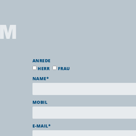
IM
ANREDE
HERR
FRAU
NAME*
MOBIL
E-MAIL*