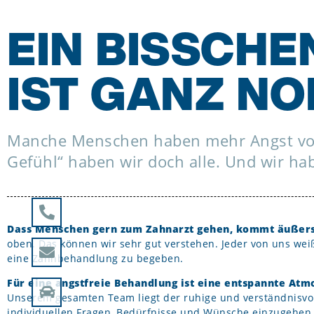
EIN BISSCH
IST GANZ N
Manche Menschen haben mehr Angst vor
Gefühl“ haben wir doch alle. Und wir hab
Dass Menschen gern zum Zahnarzt gehen, kommt äußerst
oben. Das können wir sehr gut verstehen. Jeder von uns we
eine Zahnbehandlung zu begeben.
Für eine angstfreie Behandlung ist eine entspannte Atm
Unserem gesamten Team liegt der ruhige und verständnisvo
individuellen Fragen, Bedürfnisse und Wünsche einzugehen –