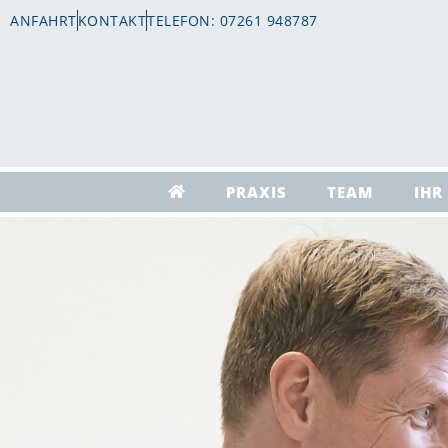
ANFAHRT
KONTAKT
TELEFON: 07261 948787
PRAXIS
TEAM
IHR